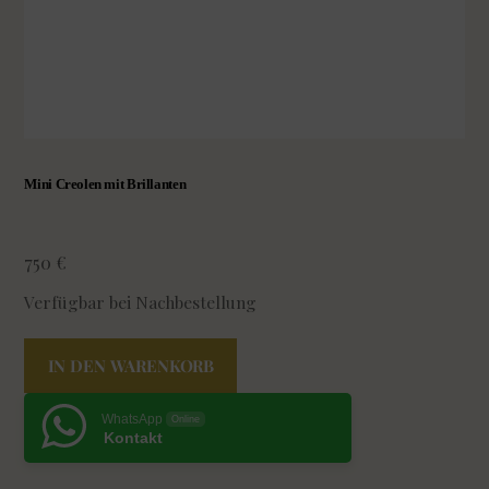
Mini Creolen mit Brillanten
750
€
Verfügbar bei Nachbestellung
Mini
IN DEN WARENKORB
Creolen
mit
WhatsApp
Online
Brillanten
Kontakt
Menge