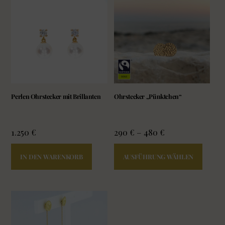
Perlen Ohrstecker mit Brillanten
Ohrstecker „Pünktchen“
1.250
€
290
€
–
480
€
Diese
IN DEN WARENKORB
AUSFÜHRUNG WÄHLEN
Produ
weist
mehr
Varia
auf.