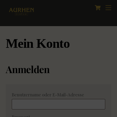
Cart
Skip
M
to
content
Mein Konto
Anmelden
Erforderlich
Benutzername oder E-Mail-Adresse
Erforderlich
Passwort