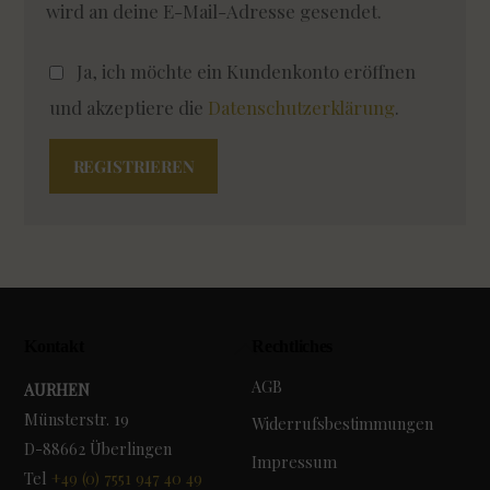
wird an deine E-Mail-Adresse gesendet.
Ja, ich möchte ein Kundenkonto eröffnen
Erforder
und akzeptiere die
Datenschutzerklärung
.
REGISTRIEREN
Back
Kontakt
Rechtliches
To
AGB
AURHEN
Top
Münsterstr. 19
Widerrufsbestimmungen
D-88662 Überlingen
Impressum
Tel
+49 (0) 7551 947 40 49