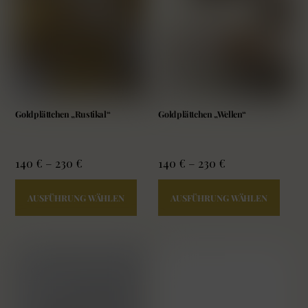
werden
werd
Goldplättchen „Rustikal“
Goldplättchen „Wellen“
140
€
–
230
€
140
€
–
230
€
Dieses
Diese
AUSFÜHRUNG WÄHLEN
AUSFÜHRUNG WÄHLEN
Produkt
Prod
weist
weist
mehrere
mehr
Varianten
Varia
auf.
auf.
Die
Die