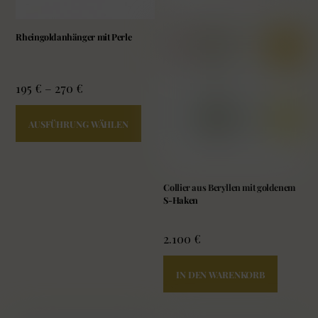
Rheingoldanhänger mit Perle
195
€
–
270
€
Dieses
AUSFÜHRUNG WÄHLEN
Produkt
weist
mehrere
Collier aus Beryllen mit goldenem
Varianten
S-Haken
auf.
Die
2.100
€
Optionen
können
IN DEN WARENKORB
auf
der